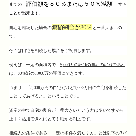
評価額を８０％または５０％減額
までの
する
ことが出来ます
。
減額割合が
80
％
自宅を相続した場合の
と一番大きいの
で、
今回は自宅を相続した場合をご説明します。
例えば、一定の面積内で
5,000
万の評価の自宅の宅地であれ
ば、
80
％減の
1,000
万の評価
にできます。
つまり、「
5,000
万円の自宅だけど
1,000
万円の自宅を相続した
ことしてあげるよ」ということです。
資産の中で自宅の割合が一番大きいという方は多いですから
上手く活用できればとても助かる制度です。
相続人の条件である「一定の条件を満たす方」とは以下の3パ