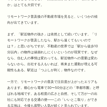
か」はとても大切です。
リモートワーク普及後の不動産市場を見ると、いくつかの傾
向が出てきています。
まず、「駅近物件の強さ」は依然として続いています。「リ
モートワークが普及したなら、駅から遠くてもいいので
は？」と思いがちですが、不動産の世界では「駅から徒歩10
分以内」の物件は値崩れしにくいというのが現実です。なぜ
なら、住む人の事情は変わっても、駅近物件への需要は変わ
らないから。出社する人もいれば、将来また通勤が増える可
能性もある。駅近は「つぶしが利く」物件なのです。
一方で、リモートワークの普及で注目度が上がったエリアも
あります。都心から電車で30〜50分ほどの「準都市圏」と呼
ばれる地域です。ある程度の広さと自然、そして万が一の出
社にも対応できる交通の便——この「いいとこ取り」ができ
る立地は、今後も底堅い人気が続くと見られています。