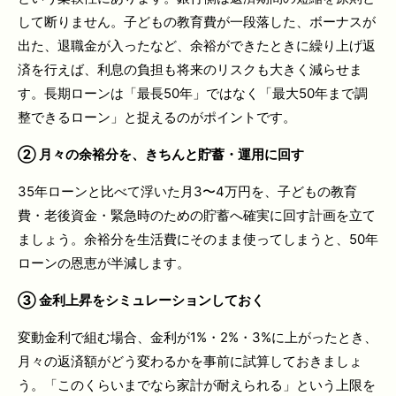
して断りません。子どもの教育費が一段落した、ボーナスが
出た、退職金が入ったなど、余裕ができたときに繰り上げ返
済を行えば、利息の負担も将来のリスクも大きく減らせま
す。長期ローンは「最長50年」ではなく「最大50年まで調
整できるローン」と捉えるのがポイントです。
②
月々の余裕分を、きちんと貯蓄・運用に回す
35年ローンと比べて浮いた月3〜4万円を、子どもの教育
費・老後資金・緊急時のための貯蓄へ確実に回す計画を立て
ましょう。余裕分を生活費にそのまま使ってしまうと、50年
ローンの恩恵が半減します。
③
金利上昇をシミュレーションしておく
変動金利で組む場合、金利が1%・2%・3%に上がったとき、
月々の返済額がどう変わるかを事前に試算しておきましょ
う。「このくらいまでなら家計が耐えられる」という上限を