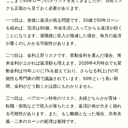
ここまで50年ローンのメリットを見てきましたが、当然リス
クも正面から見ておく必要があります。
一つ目は、老後に返済が残る問題です。30歳で50年ローン
を組めば、完済は80歳。年金生活に入ってからも返済が続く
ことになります。退職後に収入が激減した場合、毎月の返済
が重くのしかかる可能性があります。
二つ目は、金利上昇リスクです。変動金利を選んだ場合、将
来金利が上がれば返済額も増えます。2026年4月時点でも変
動金利は15年ぶりに1%を超えており、さらなる利上げの可
能性も専門家の間で議論されています。50年という長い期
間、金利がどう動くかは誰にもわかりません。
三つ目は、ペアローン特有のリスク。夫婦どちらかが育休・
転職・病気などで収入が落ちたとき、返済計画が大きく崩れ
る可能性があります。また、もし離婚となった場合、共有名
義・二本のローンの処理は複雑です。