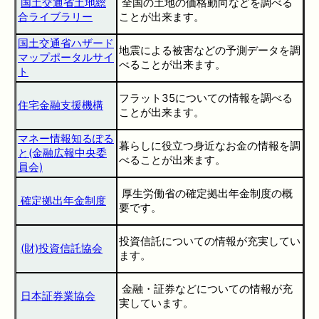
国土交通省土地総
全国の土地の価格動向などを調べる
合ライブラリー
ことが出来ます。
国土交通省ハザード
地震による被害などの予測データを調
マップポータルサイ
べることが出来ます。
ト
フラット35についての情報を調べる
住宅金融支援機構
ことが出来ます。
マネー情報知るぽる
暮らしに役立つ身近なお金の情報を調
と(金融広報中央委
べることが出来ます。
員会)
厚生労働省の確定拠出年金制度の概
確定拠出年金制度
要です。
投資信託についての情報が充実してい
(財)投資信託協会
ます。
金融・証券などについての情報が充
日本証券業協会
実しています。