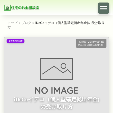
トップ
>
ブログ
>
iDeCoイデコ（個人型確定拠出年金)の受け取り
方
資産運用の記事
公開日: 2018年6月4日
更新日: 2019年3月13日
iDeCoイデコ（個人型確定拠出年金)
の受け取り方