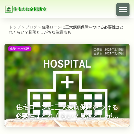
トップ
>
ブログ
>
住宅ローンに三大疾病保障をつける必要性はど
れくらい？見落としがちな注意点も
住宅ローンの記事
公開日: 2021年2月5日
更新日: 2021年2月5日
住宅ローンに三大疾病保障をつける
必要性はどれくらい？見落としがち
な注意点も